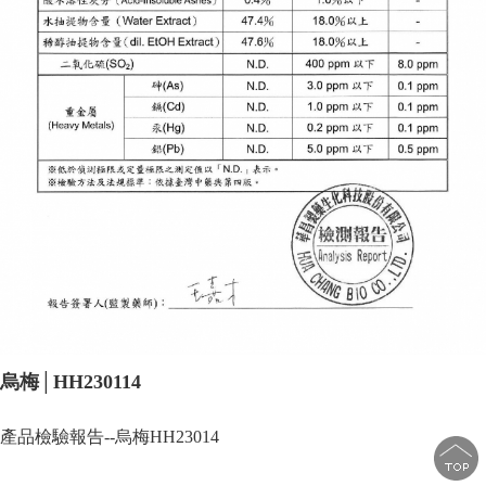
烏梅│HH230114
產品檢驗報告--烏梅HH23014