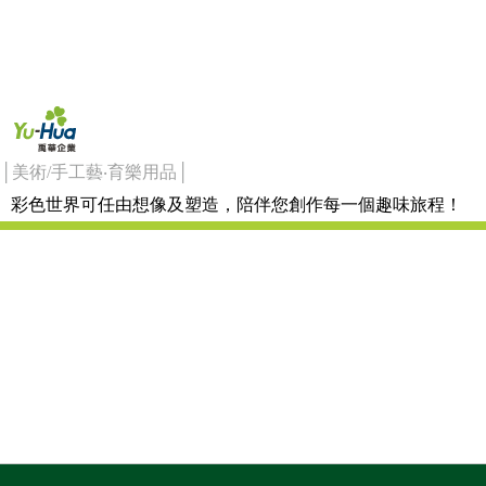
│美術/手工藝‧育樂用品│
彩色世界可任由想像及塑造，陪伴您創作每一個趣味旅程！