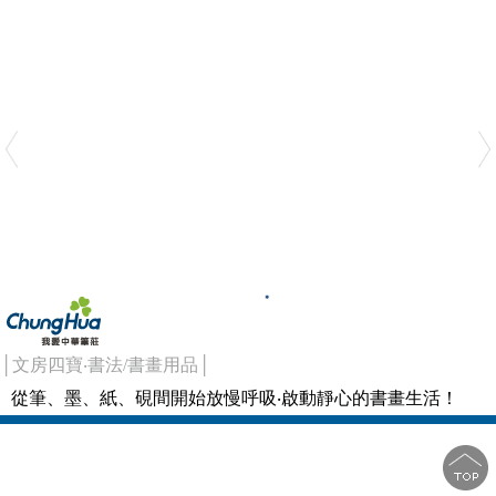
│文房四寶‧書法/書畫用品│
從筆、墨、紙、硯間開始放慢呼吸‧啟動靜心的書畫生活！