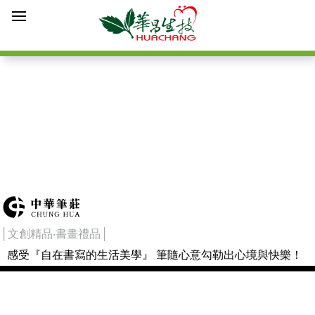
│文創精品‧書畫禮品│
感受『自在書寫的生活美學』 筆隨心意勾勒出心境與快樂！