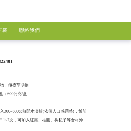
下載
聯絡我們
2401
取物、龜板萃取物
盒；600公克/盒
入300~800cc熱開水溶解(依個人口感調整)，飯前
日1~2次，可加入紅棗、桂圓、枸杞子等食材沖