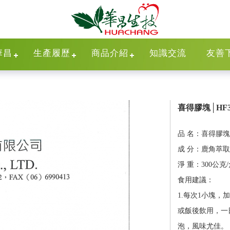
華昌
生產履歷
商品介紹
知識交流
友善
喜得膠塊│HF32
品 名：喜得膠塊
成 分：鹿角萃
淨 重：300公克/
食用建議：
1.每次1小塊，加
或飯後飲用，一
泡，風味尤佳。