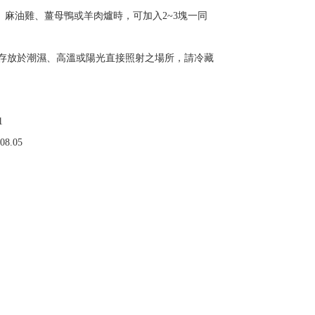
、麻油雞、薑母鴨或羊肉爐時，可加入2~3塊一同
存放於潮濕、高溫或陽光直接照射之場所，請冷藏
1
8.05