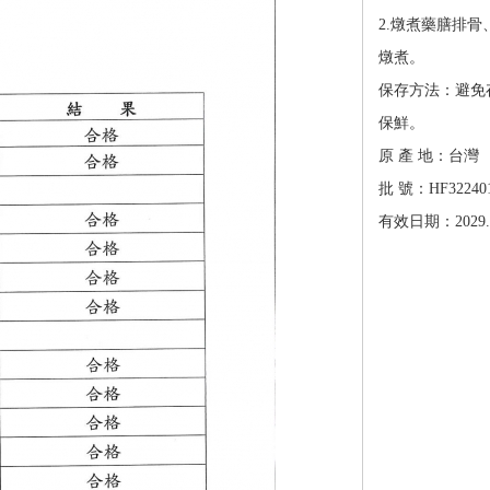
2.燉煮藥膳排骨
燉煮。
保存方法：避免
保鮮。
原 產 地：台灣
批 號：HF32240
有效日期：2029.0